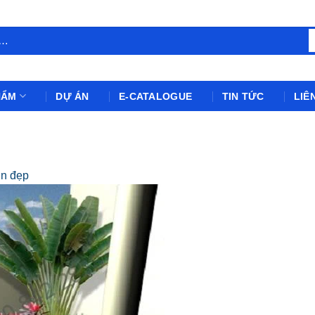
HẨM
DỰ ÁN
E-CATALOGUE
TIN TỨC
LIÊ
n đẹp