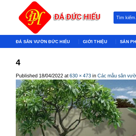
Skip
to
Tìm
content
kiếm:
ĐÁ SÂN VƯỜN ĐỨC HIẾU
GIỚI THIỆU
SẢN P
4
Published
18/04/2022
at
630 × 473
in
Các mẫu sân vườ