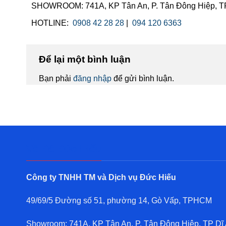
SHOWROOM: 741A, KP Tân An, P. Tân Đông Hiệp, TP
HOTLINE:
0908 42 28 28
|
094 120 6363
Để lại một bình luận
Bạn phải
đăng nhập
để gửi bình luận.
Về Đá Đức Hiếu
Công ty TNHH TM và Dịch vụ Đức Hiếu
49/69/5 Đường số 51, phường 14, Gò Vấp, TPHCM
Showroom: 741A, KP Tân An, P. Tân Đông Hiệp, TP Dĩ 