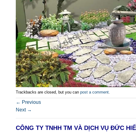
Trackbacks are closed, but you can
post a comment
.
←
Previous
Next
→
CÔNG TY TNHH TM VÀ DỊCH VỤ ĐỨC HI