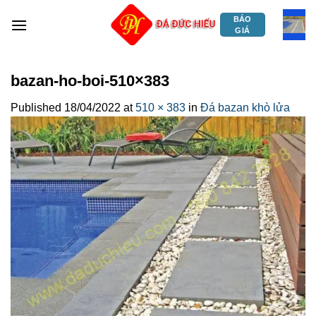
Skip
BÁO
to
GIÁ
content
bazan-ho-boi-510×383
Published
18/04/2022
at
510 × 383
in
Đá bazan khò lửa