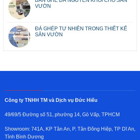
BÀN GHẾ ĐÁ NGUYÊN KHỐI CHO SÂN
VƯỜN
ĐÁ GHÉP TỰ NHIÊN TRONG THIẾT KẾ
SÂN VƯỜN
Về Đá Đức Hiếu
Công ty TNHH TM và Dịch vụ Đức Hiếu
49/69/5 Đường số 51, phường 14, Gò Vấp, TPHCM
Showroom: 741A, KP Tân An, P. Tân Đông Hiệp, TP Dĩ An,
Tỉnh Bình Dương