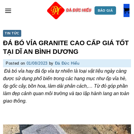
Skip
to
BÁO GIÁ
content
TIN TỨC
ĐÁ BÓ VỈA GRANITE CAO CẤP GIÁ TỐT
TẠI DĨ AN BÌNH DƯƠNG
Posted on
01/08/2023
by
Đá Đức Hiếu
Đá bó vỉa hay đá ốp vỉa tự nhiên là loại vật liệu ngày càng
được sử dụng phổ biến trong các hạng mục như ốp vỉa hè,
ốp gốc cây, bồn hoa, làm dải phân cách,… Từ đó góp phần
làm đẹp cảnh quan môi trường và tạo lập hành lang an toàn
giao thông.