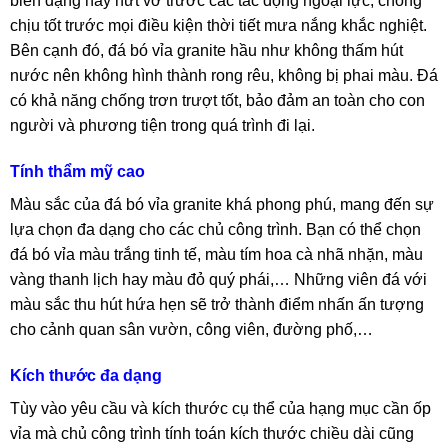
biến dạng hay nứt vỡ trước các tác động ngoại lực, chống
chịu tốt trước mọi điều kiện thời tiết mưa nắng khắc nghiệt.
Bên cạnh đó, đá bó vỉa granite hầu như không thấm hút
nước nên không hình thành rong rêu, không bị phai màu. Đá
có khả năng chống trơn trượt tốt, bảo đảm an toàn cho con
người và phương tiện trong quá trình đi lại.
Tính thẩm mỹ cao
Màu sắc của đá bó vỉa granite khá phong phú, mang đến sự
lựa chọn đa dạng cho các chủ công trình. Bạn có thể chọn
đá bó vỉa màu trắng tinh tế, màu tím hoa cà nhã nhặn, màu
vàng thanh lịch hay màu đỏ quý phái,… Những viên đá với
màu sắc thu hút hứa hẹn sẽ trở thành điểm nhấn ấn tượng
cho cảnh quan sân vườn, công viên, đường phố,…
Kích thước đa dạng
Tùy vào yêu cầu và kích thước cụ thể của hạng mục cần ốp
vỉa mà chủ công trình tính toán kích thước chiều dài cũng