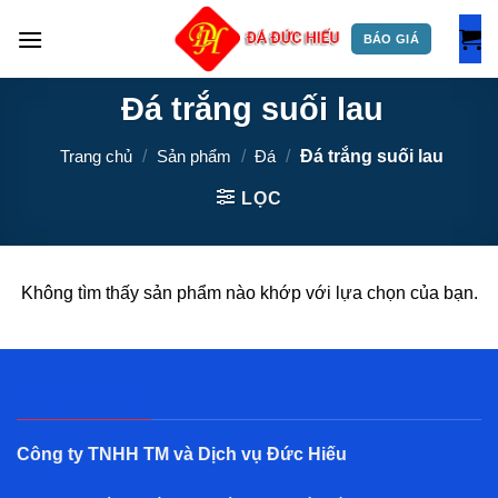
Skip
to
BÁO GIÁ
content
Đá trắng suối lau
Trang chủ
/
Sản phẩm
/
Đá
/
Đá trắng suối lau
LỌC
Không tìm thấy sản phẩm nào khớp với lựa chọn của bạn.
Về Đá Đức Hiếu
Công ty TNHH TM và Dịch vụ Đức Hiếu