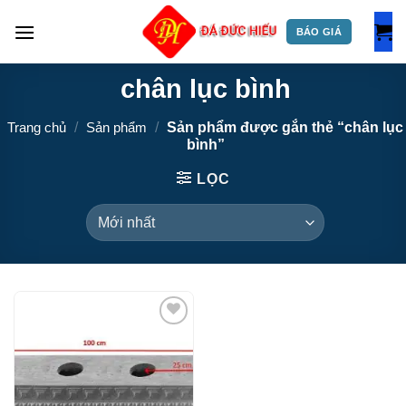
Skip
to
BÁO GIÁ
content
chân lục bình
Trang chủ
/
Sản phẩm
/
Sản phẩm được gắn thẻ “chân lục
bình”
LỌC
Add to wishlist